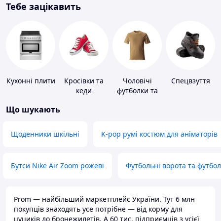
Тебе зацікавить
Кухонні плити
Кросівки та
Чоловічі
Спецвзуття
кеди
футболки та
майки
Що шукають
Щоденники шкільні
K-pop румі костюм для аніматорів
Бутси Nike Air Zoom рожеві
Футбольні ворота та футбо
Prom — найбільший маркетплейс України. Тут 6 млн
покупців знаходять усе потрібне — від корму для
цуциків до бронежилетів. А 60 тис. підприємців з усієї