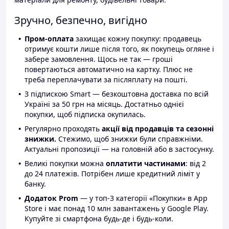
Зручно, безпечно, вигідно
Пром-оплата
захищає кожну покупку: продавець
отримує кошти лише після того, як покупець огляне і
забере замовлення. Щось не так — гроші
повертаються автоматично на картку. Плюс не
треба переплачувати за післяплату на пошті.
З підпискою Smart — безкоштовна доставка по всій
Україні за 50 грн на місяць. Достатньо однієї
покупки, щоб підписка окупилась.
Регулярно проходять
акції від продавців та сезонні
знижки.
Стежимо, щоб знижки були справжніми.
Актуальні пропозиції — на головній або в застосунку.
Великі покупки можна
оплатити частинами
: від 2
до 24 платежів. Потрібен лише кредитний ліміт у
банку.
Додаток Prom
— у топ-3 категорії «Покупки» в App
Store і має понад 10 млн завантажень у Google Play.
Купуйте зі смартфона будь-де і будь-коли.