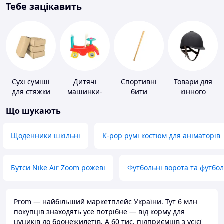
Тебе зацікавить
Сухі суміші
Дитячі
Спортивні
Товари для
для стяжки
машинки-
бити
кінного
підлоги
каталки
спорту
Що шукають
Щоденники шкільні
K-pop румі костюм для аніматорів
Бутси Nike Air Zoom рожеві
Футбольні ворота та футбо
Prom — найбільший маркетплейс України. Тут 6 млн
покупців знаходять усе потрібне — від корму для
цуциків до бронежилетів. А 60 тис. підприємців з усієї