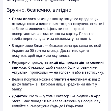
Зручно, безпечно, вигідно
Пром-оплата
захищає кожну покупку: продавець
отримує кошти лише після того, як покупець огляне і
забере замовлення. Щось не так — гроші
повертаються автоматично на картку. Плюс не
треба переплачувати за післяплату на пошті.
З підпискою Smart — безкоштовна доставка по всій
Україні за 50 грн на місяць. Достатньо однієї
покупки, щоб підписка окупилась.
Регулярно проходять
акції від продавців та сезонні
знижки.
Стежимо, щоб знижки були справжніми.
Актуальні пропозиції — на головній або в застосунку.
Великі покупки можна
оплатити частинами
: від 2
до 24 платежів. Потрібен лише кредитний ліміт у
банку.
Додаток Prom
— у топ-3 категорії «Покупки» в App
Store і має понад 10 млн завантажень у Google Play.
Купуйте зі смартфона будь-де і будь-коли.