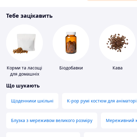
Матеріали для ремонту
Тебе зацікавить
Спорт і відпочинок
Корми та ласощі
Біодобавки
Кава
для домашніх
тварин і птахів
Що шукають
Щоденники шкільні
K-pop румі костюм для аніматорі
Блузка з мереживом великого розміру
Мереживний ко