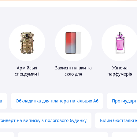
Армійські
Захисні плівки та
Жіноча
спецсумки і
скло для
парфумерія
рюкзаки
портативних
пристроїв
в
Обкладинка для планера на кільцях А6
Протиударн
нверт на виписку з пологового будинку
Білий бюстгальт