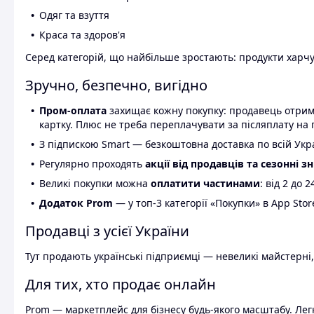
Одяг та взуття
Краса та здоров'я
Серед категорій, що найбільше зростають: продукти харчув
Зручно, безпечно, вигідно
Пром-оплата
захищає кожну покупку: продавець отриму
картку. Плюс не треба переплачувати за післяплату на 
З підпискою Smart — безкоштовна доставка по всій Украї
Регулярно проходять
акції від продавців та сезонні з
Великі покупки можна
оплатити частинами
: від 2 до 
Додаток Prom
— у топ-3 категорії «Покупки» в App Stor
Продавці з усієї України
Тут продають українські підприємці — невеликі майстерні,
Для тих, хто продає онлайн
Prom — маркетплейс для бізнесу будь-якого масштабу. Легк