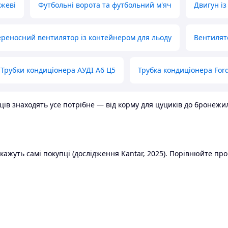
ожеві
Футбольні ворота та футбольний м'яч
Двигун із
реносний вентилятор із контейнером для льоду
Вентилят
Трубки кондиціонера АУДІ А6 Ц5
Трубка кондиціонера Ford
в знаходять усе потрібне — від корму для цуциків до бронежилет
ажуть самі покупці (дослідження Kantar, 2025). Порівнюйте пропо