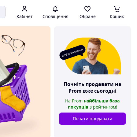
Кабінет
Сповіщення
Обране
Кошик
О! Є замовлення
Почніть продавати на
Prom
вже сьогодні
На
Prom
найбільша база
покупців
з рейтингом
!
Почати продавати