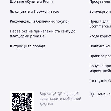
Що таке «Купити з Prom»
Просування в
Як купувати з Пром-оплатою
Sprava.prom
Рекомендації з безпечних покупок
Премія для 
Ecommerce.
Перевірка на приналежність сайту до
платформи prom.ua
Угода корис
Інструкції та поради
Політика ко
Правила роб
Бонусна пр
маркетплей
Інструкція G
Відскануй QR-код, щоб
Тема
-
с
завантажити мобільний
додаток