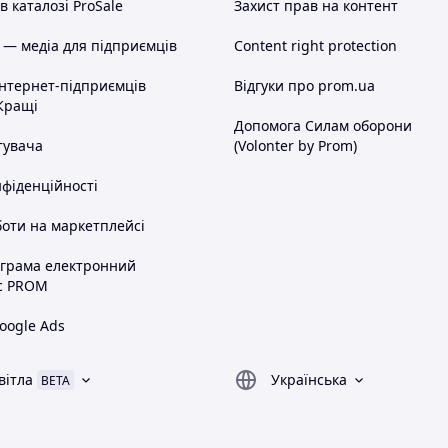
 каталозі ProSale
Захист прав на контент
 — медіа для підприємців
Content right protection
інтернет-підприємців
Відгуки про prom.ua
Кращі
Допомога Силам оборони
тувача
(Volonter by Prom)
нфіденційності
оти на маркетплейсі
ограма електронний
с PROM
oogle Ads
вітла
Українська
BETA