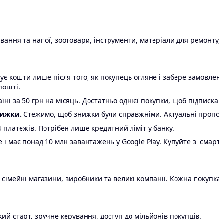
ання та напої, зоотовари, інструменти, матеріали для ремонту,
є кошти лише після того, як покупець огляне і забере замовл
пошті.
ні за 50 грн на місяць. Достатньо однієї покупки, щоб підписка
нижки.
Стежимо, щоб знижки були справжніми. Актуальні пропози
24 платежів. Потрібен лише кредитний ліміт у банку.
e і має понад 10 млн завантажень у Google Play. Купуйте зі смар
 сімейні магазини, виробники та великі компанії. Кожна покупка
ий старт, зручне керування, доступ до мільйонів покупців.