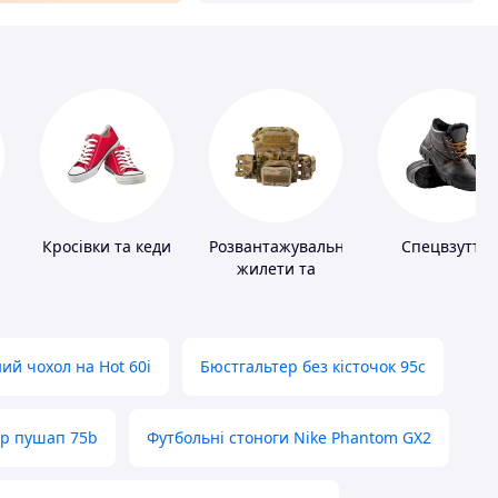
Кросівки та кеди
Розвантажувальні
Спецвзуття
жилети та
плитоноски без
плит
ий чохол на Hot 60i
Бюстгальтер без кісточок 95с
ер пушап 75b
Футбольні стоноги Nike Phantom GX2