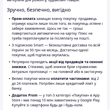
Зручно, безпечно, вигідно
Пром-оплата
захищає кожну покупку: продавець
отримує кошти лише після того, як покупець огляне і
забере замовлення. Щось не так — гроші
повертаються автоматично на картку. Плюс не
треба переплачувати за післяплату на пошті.
З підпискою Smart — безкоштовна доставка по всій
Україні за 50 грн на місяць. Достатньо однієї
покупки, щоб підписка окупилась.
Регулярно проходять
акції від продавців та сезонні
знижки.
Стежимо, щоб знижки були справжніми.
Актуальні пропозиції — на головній або в застосунку.
Великі покупки можна
оплатити частинами
: від 2
до 24 платежів. Потрібен лише кредитний ліміт у
банку.
Додаток Prom
— у топ-3 категорії «Покупки» в App
Store і має понад 10 млн завантажень у Google Play.
Купуйте зі смартфона будь-де і будь-коли.