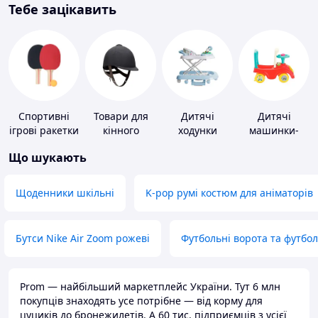
Тебе зацікавить
Спортивні
Товари для
Дитячі
Дитячі
ігрові ракетки
кінного
ходунки
машинки-
спорту
каталки
Що шукають
Щоденники шкільні
K-pop румі костюм для аніматорів
Бутси Nike Air Zoom рожеві
Футбольні ворота та футбо
Prom — найбільший маркетплейс України. Тут 6 млн
покупців знаходять усе потрібне — від корму для
цуциків до бронежилетів. А 60 тис. підприємців з усієї