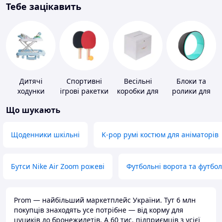
Тебе зацікавить
Дитячі
Спортивні
Весільні
Блоки та
ходунки
ігрові ракетки
коробки для
ролики для
грошей
йоги
Що шукають
Щоденники шкільні
K-pop румі костюм для аніматорів
Бутси Nike Air Zoom рожеві
Футбольні ворота та футбо
Prom — найбільший маркетплейс України. Тут 6 млн
покупців знаходять усе потрібне — від корму для
цуциків до бронежилетів. А 60 тис. підприємців з усієї