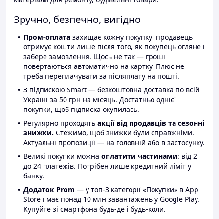
Зручно, безпечно, вигідно
Пром-оплата
захищає кожну покупку: продавець
отримує кошти лише після того, як покупець огляне і
забере замовлення. Щось не так — гроші
повертаються автоматично на картку. Плюс не
треба переплачувати за післяплату на пошті.
З підпискою Smart — безкоштовна доставка по всій
Україні за 50 грн на місяць. Достатньо однієї
покупки, щоб підписка окупилась.
Регулярно проходять
акції від продавців та сезонні
знижки.
Стежимо, щоб знижки були справжніми.
Актуальні пропозиції — на головній або в застосунку.
Великі покупки можна
оплатити частинами
: від 2
до 24 платежів. Потрібен лише кредитний ліміт у
банку.
Додаток Prom
— у топ-3 категорії «Покупки» в App
Store і має понад 10 млн завантажень у Google Play.
Купуйте зі смартфона будь-де і будь-коли.