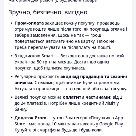
Зручно, безпечно, вигідно
Пром-оплата
захищає кожну покупку: продавець
отримує кошти лише після того, як покупець огляне і
забере замовлення. Щось не так — гроші
повертаються автоматично на картку. Плюс не
треба переплачувати за післяплату на пошті.
З підпискою Smart — безкоштовна доставка по всій
Україні за 50 грн на місяць. Достатньо однієї
покупки, щоб підписка окупилась.
Регулярно проходять
акції від продавців та сезонні
знижки.
Стежимо, щоб знижки були справжніми.
Актуальні пропозиції — на головній або в застосунку.
Великі покупки можна
оплатити частинами
: від 2
до 24 платежів. Потрібен лише кредитний ліміт у
банку.
Додаток Prom
— у топ-3 категорії «Покупки» в App
Store і має понад 10 млн завантажень у Google Play.
Купуйте зі смартфона будь-де і будь-коли.