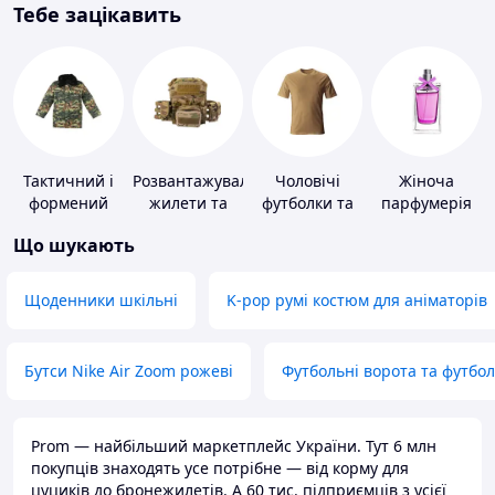
Тебе зацікавить
Тактичний і
Розвантажувальні
Чоловічі
Жіноча
формений
жилети та
футболки та
парфумерія
одяг
плитоноски
майки
Що шукають
без плит
Щоденники шкільні
K-pop румі костюм для аніматорів
Бутси Nike Air Zoom рожеві
Футбольні ворота та футбо
Prom — найбільший маркетплейс України. Тут 6 млн
покупців знаходять усе потрібне — від корму для
цуциків до бронежилетів. А 60 тис. підприємців з усієї