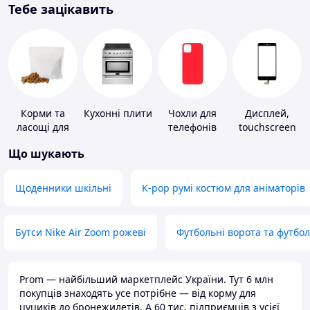
Тебе зацікавить
Корми та
Кухонні плити
Чохли для
Дисплей,
ласощі для
телефонів
touchscreen
домашніх
для телефонів
Що шукають
тварин і
птахів
Щоденники шкільні
K-pop румі костюм для аніматорів
Бутси Nike Air Zoom рожеві
Футбольні ворота та футбо
Prom — найбільший маркетплейс України. Тут 6 млн
покупців знаходять усе потрібне — від корму для
цуциків до бронежилетів. А 60 тис. підприємців з усієї