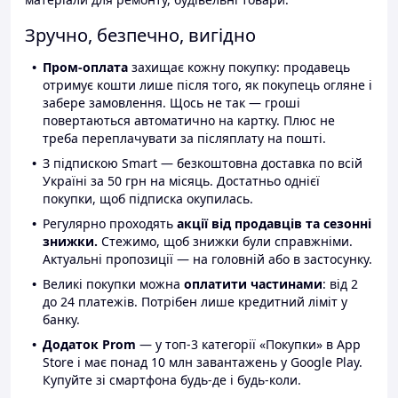
Зручно, безпечно, вигідно
Пром-оплата
захищає кожну покупку: продавець
отримує кошти лише після того, як покупець огляне і
забере замовлення. Щось не так — гроші
повертаються автоматично на картку. Плюс не
треба переплачувати за післяплату на пошті.
З підпискою Smart — безкоштовна доставка по всій
Україні за 50 грн на місяць. Достатньо однієї
покупки, щоб підписка окупилась.
Регулярно проходять
акції від продавців та сезонні
знижки.
Стежимо, щоб знижки були справжніми.
Актуальні пропозиції — на головній або в застосунку.
Великі покупки можна
оплатити частинами
: від 2
до 24 платежів. Потрібен лише кредитний ліміт у
банку.
Додаток Prom
— у топ-3 категорії «Покупки» в App
Store і має понад 10 млн завантажень у Google Play.
Купуйте зі смартфона будь-де і будь-коли.