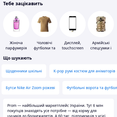
Тебе зацікавить
Жіноча
Чоловічі
Дисплей,
Армійські
парфумерія
футболки та
touchscreen
спецсумки і
майки
для телефонів
рюкзаки
Що шукають
Щоденники шкільні
K-pop румі костюм для аніматорів
Бутси Nike Air Zoom рожеві
Футбольні ворота та футбо
Prom — найбільший маркетплейс України. Тут 6 млн
покупців знаходять усе потрібне — від корму для
цуциків до бронежилетів. А 60 тис. підприємців з усієї