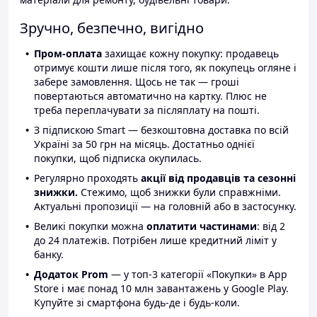
Зручно, безпечно, вигідно
Пром-оплата
захищає кожну покупку: продавець
отримує кошти лише після того, як покупець огляне і
забере замовлення. Щось не так — гроші
повертаються автоматично на картку. Плюс не
треба переплачувати за післяплату на пошті.
З підпискою Smart — безкоштовна доставка по всій
Україні за 50 грн на місяць. Достатньо однієї
покупки, щоб підписка окупилась.
Регулярно проходять
акції від продавців та сезонні
знижки.
Стежимо, щоб знижки були справжніми.
Актуальні пропозиції — на головній або в застосунку.
Великі покупки можна
оплатити частинами
: від 2
до 24 платежів. Потрібен лише кредитний ліміт у
банку.
Додаток Prom
— у топ-3 категорії «Покупки» в App
Store і має понад 10 млн завантажень у Google Play.
Купуйте зі смартфона будь-де і будь-коли.