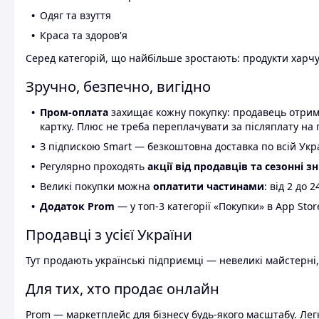
Одяг та взуття
Краса та здоров'я
Серед категорій, що найбільше зростають: продукти харчув
Зручно, безпечно, вигідно
Пром-оплата
захищає кожну покупку: продавець отриму
картку. Плюс не треба переплачувати за післяплату на 
З підпискою Smart — безкоштовна доставка по всій Украї
Регулярно проходять
акції від продавців та сезонні з
Великі покупки можна
оплатити частинами
: від 2 до 
Додаток Prom
— у топ-3 категорії «Покупки» в App Stor
Продавці з усієї України
Тут продають українські підприємці — невеликі майстерні,
Для тих, хто продає онлайн
Prom — маркетплейс для бізнесу будь-якого масштабу. Легк