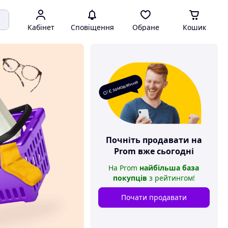
Кабінет
Сповіщення
Обране
Кошик
О! Є замовлення
Почніть продавати на
Prom
вже сьогодні
На
Prom
найбільша база
покупців
з рейтингом
!
Почати продавати