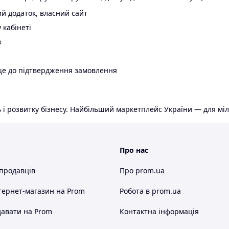
й додаток, власний сайт
 кабінеті
в
ще до підтвердження замовлення
 і розвитку бізнесу. Найбільший маркетплейс України — для міл
Про нас
 продавців
Про prom.ua
тернет-магазин
на Prom
Робота в prom.ua
авати на Prom
Контактна інформація