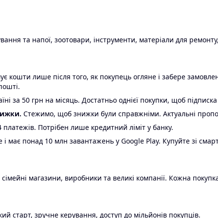
ання та напої, зоотовари, інструменти, матеріали для ремонту,
є кошти лише після того, як покупець огляне і забере замовл
пошті.
ні за 50 грн на місяць. Достатньо однієї покупки, щоб підписка
нижки.
Стежимо, щоб знижки були справжніми. Актуальні пропози
24 платежів. Потрібен лише кредитний ліміт у банку.
e і має понад 10 млн завантажень у Google Play. Купуйте зі смар
 сімейні магазини, виробники та великі компанії. Кожна покупка
ий старт, зручне керування, доступ до мільйонів покупців.