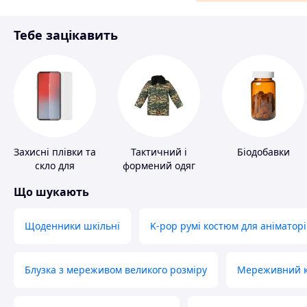
Матеріали для ремонту
Тебе зацікавить
Спорт і відпочинок
Захисні плівки та
Тактичний і
Біодобавки
скло для
формений одяг
портативних
Що шукають
пристроїв
Щоденники шкільні
K-pop румі костюм для аніматорі
Блузка з мереживом великого розміру
Мереживний ко