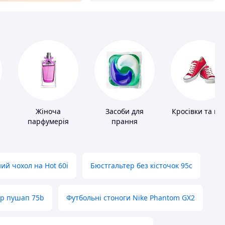
Жіноча
Засоби для
Кросівки та ке
парфумерія
прання
ий чохол на Hot 60i
Бюстгальтер без кісточок 95с
ер пушап 75b
Футбольні стоноги Nike Phantom GX2