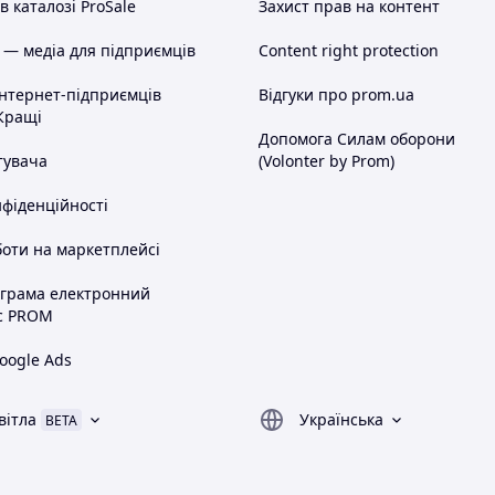
 каталозі ProSale
Захист прав на контент
 — медіа для підприємців
Content right protection
інтернет-підприємців
Відгуки про prom.ua
Кращі
Допомога Силам оборони
тувача
(Volonter by Prom)
нфіденційності
оти на маркетплейсі
ограма електронний
с PROM
oogle Ads
вітла
Українська
BETA