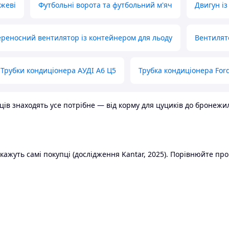
ожеві
Футбольні ворота та футбольний м'яч
Двигун із
реносний вентилятор із контейнером для льоду
Вентилят
Трубки кондиціонера АУДІ А6 Ц5
Трубка кондиціонера Ford
в знаходять усе потрібне — від корму для цуциків до бронежилет
ажуть самі покупці (дослідження Kantar, 2025). Порівнюйте пропо