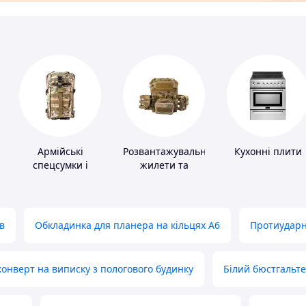
Армійські
Розвантажувальні
Кухонні плити
спецсумки і
жилети та
рюкзаки
плитоноски без
плит
в
Обкладинка для планера на кільцях А6
Протиударн
нверт на виписку з пологового будинку
Білий бюстгальт