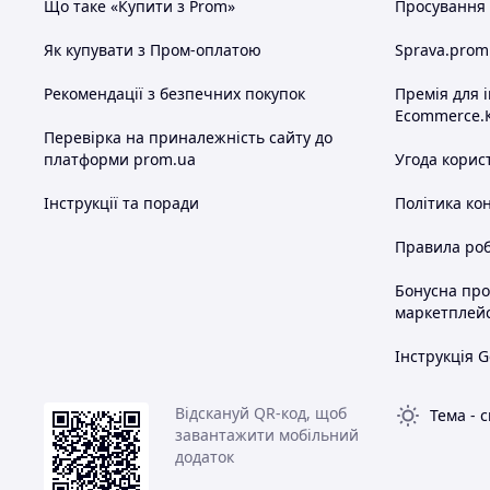
Що таке «Купити з Prom»
Просування в
Як купувати з Пром-оплатою
Sprava.prom
Рекомендації з безпечних покупок
Премія для 
Ecommerce.
Перевірка на приналежність сайту до
платформи prom.ua
Угода корис
Інструкції та поради
Політика ко
Правила роб
Бонусна пр
маркетплей
Інструкція G
Відскануй QR-код, щоб
Тема
-
с
завантажити мобільний
додаток