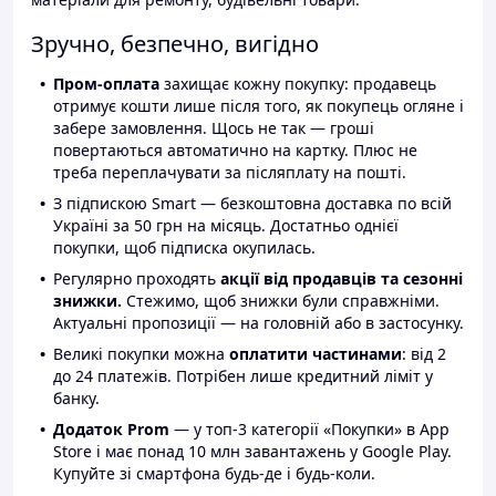
Зручно, безпечно, вигідно
Пром-оплата
захищає кожну покупку: продавець
отримує кошти лише після того, як покупець огляне і
забере замовлення. Щось не так — гроші
повертаються автоматично на картку. Плюс не
треба переплачувати за післяплату на пошті.
З підпискою Smart — безкоштовна доставка по всій
Україні за 50 грн на місяць. Достатньо однієї
покупки, щоб підписка окупилась.
Регулярно проходять
акції від продавців та сезонні
знижки.
Стежимо, щоб знижки були справжніми.
Актуальні пропозиції — на головній або в застосунку.
Великі покупки можна
оплатити частинами
: від 2
до 24 платежів. Потрібен лише кредитний ліміт у
банку.
Додаток Prom
— у топ-3 категорії «Покупки» в App
Store і має понад 10 млн завантажень у Google Play.
Купуйте зі смартфона будь-де і будь-коли.