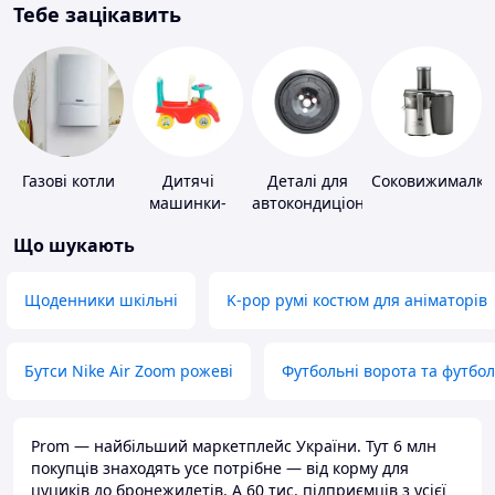
Тебе зацікавить
Газові котли
Дитячі
Деталі для
Соковижималки
машинки-
автокондиціонерів
каталки
Що шукають
Щоденники шкільні
K-pop румі костюм для аніматорів
Бутси Nike Air Zoom рожеві
Футбольні ворота та футбо
Prom — найбільший маркетплейс України. Тут 6 млн
покупців знаходять усе потрібне — від корму для
цуциків до бронежилетів. А 60 тис. підприємців з усієї