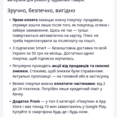
Зручно, безпечно, вигідно
Пром-оплата
захищає кожну покупку: продавець
отримує кошти лише після того, як покупець огляне і
забере замовлення. Щось не так — гроші
повертаються автоматично на картку. Плюс не
треба переплачувати за післяплату на пошті.
З підпискою Smart — безкоштовна доставка по всій
Україні за 50 грн на місяць. Достатньо однієї
покупки, щоб підписка окупилась.
Регулярно проходять
акції від продавців та сезонні
знижки.
Стежимо, щоб знижки були справжніми.
Актуальні пропозиції — на головній або в застосунку.
Великі покупки можна
оплатити частинами
: від 2
до 24 платежів. Потрібен лише кредитний ліміт у
банку.
Додаток Prom
— у топ-3 категорії «Покупки» в App
Store і має понад 10 млн завантажень у Google Play.
Купуйте зі смартфона будь-де і будь-коли.