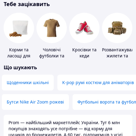
Тебе зацікавить
Корми та
Чоловічі
Кросівки та
Розвантажуваль
ласощі для
футболки та
кеди
жилети та
домашніх
майки
плитоноски
Що шукають
тварин і
без плит
птахів
Щоденники шкільні
K-pop румі костюм для аніматорів
Бутси Nike Air Zoom рожеві
Футбольні ворота та футбо
Prom — найбільший маркетплейс України. Тут 6 млн
покупців знаходять усе потрібне — від корму для
цуциків до бронежилетів. А 60 тис. підприємців з усієї