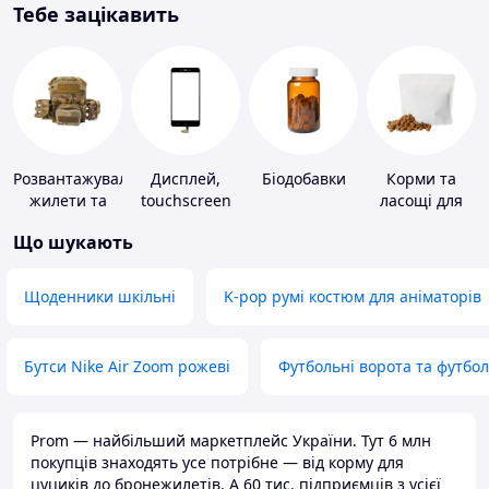
Тебе зацікавить
Розвантажувальні
Дисплей,
Біодобавки
Корми та
жилети та
touchscreen
ласощі для
плитоноски
для телефонів
домашніх
Що шукають
без плит
тварин і
птахів
Щоденники шкільні
K-pop румі костюм для аніматорів
Бутси Nike Air Zoom рожеві
Футбольні ворота та футбо
Prom — найбільший маркетплейс України. Тут 6 млн
покупців знаходять усе потрібне — від корму для
цуциків до бронежилетів. А 60 тис. підприємців з усієї