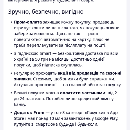
Зручно, безпечно, вигідно
Пром-оплата
захищає кожну покупку: продавець
отримує кошти лише після того, як покупець огляне і
забере замовлення. Щось не так — гроші
повертаються автоматично на картку. Плюс не
треба переплачувати за післяплату на пошті.
З підпискою Smart — безкоштовна доставка по всій
Україні за 50 грн на місяць. Достатньо однієї
покупки, щоб підписка окупилась.
Регулярно проходять
акції від продавців та сезонні
знижки.
Стежимо, щоб знижки були справжніми.
Актуальні пропозиції — на головній або в застосунку.
Великі покупки можна
оплатити частинами
: від 2
до 24 платежів. Потрібен лише кредитний ліміт у
банку.
Додаток Prom
— у топ-3 категорії «Покупки» в App
Store і має понад 10 млн завантажень у Google Play.
Купуйте зі смартфона будь-де і будь-коли.