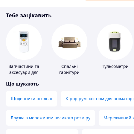
Матеріали для ремонту
Тебе зацікавить
Спорт і відпочинок
Запчастини та
Спальні
Пульсометри
аксесуари для
гарнітури
побутових
Що шукають
кондиціонерів
Щоденники шкільні
K-pop румі костюм для аніматорі
Блузка з мереживом великого розміру
Мереживний ко