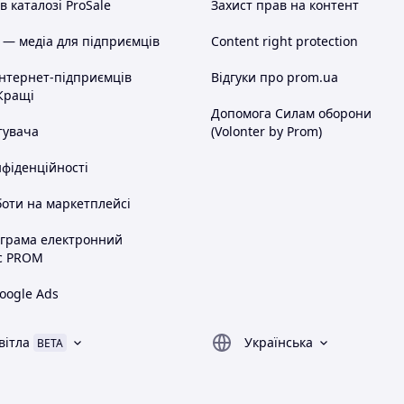
 каталозі ProSale
Захист прав на контент
 — медіа для підприємців
Content right protection
інтернет-підприємців
Відгуки про prom.ua
Кращі
Допомога Силам оборони
тувача
(Volonter by Prom)
нфіденційності
оти на маркетплейсі
ограма електронний
с PROM
oogle Ads
вітла
Українська
BETA