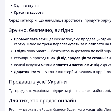
Одяг та взуття
Краса та здоров'я
Серед категорій, що найбільше зростають: продукти харчув
Зручно, безпечно, вигідно
Пром-оплата
захищає кожну покупку: продавець отриму
картку. Плюс не треба переплачувати за післяплату на 
З підпискою Smart — безкоштовна доставка по всій Украї
Регулярно проходять
акції від продавців та сезонні з
Великі покупки можна
оплатити частинами
: від 2 до 
Додаток Prom
— у топ-3 категорії «Покупки» в App Stor
Продавці з усієї України
Тут продають українські підприємці — невеликі майстерні,
Для тих, хто продає онлайн
Prom — маркетплейс для бізнесу будь-якого масштабу. Легк