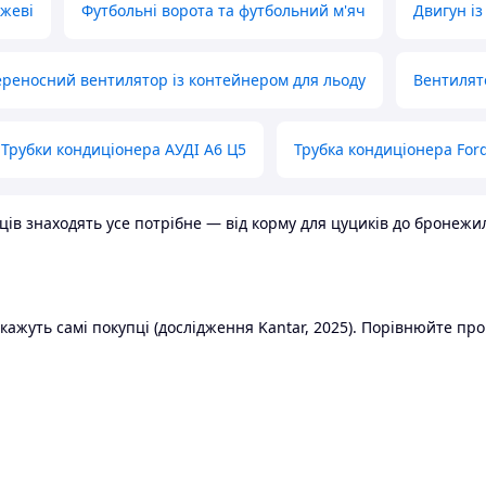
ожеві
Футбольні ворота та футбольний м'яч
Двигун із
реносний вентилятор із контейнером для льоду
Вентилят
Трубки кондиціонера АУДІ А6 Ц5
Трубка кондиціонера Ford
в знаходять усе потрібне — від корму для цуциків до бронежилет
ажуть самі покупці (дослідження Kantar, 2025). Порівнюйте пропо