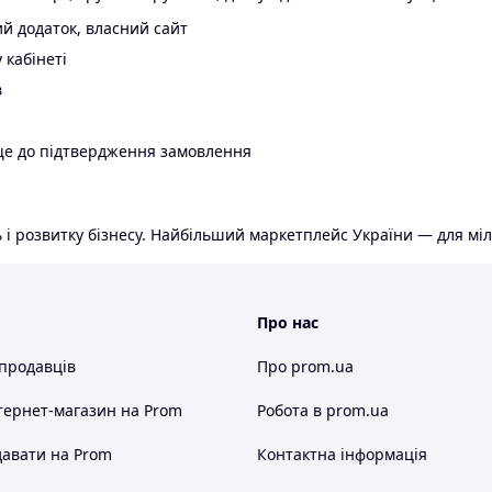
й додаток, власний сайт
 кабінеті
в
ще до підтвердження замовлення
 і розвитку бізнесу. Найбільший маркетплейс України — для міл
Про нас
 продавців
Про prom.ua
тернет-магазин
на Prom
Робота в prom.ua
авати на Prom
Контактна інформація