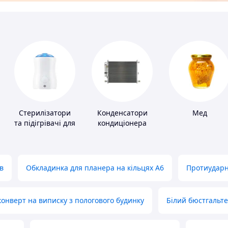
Стерилізатори
Конденсатори
Мед
та підігрівачі для
кондиціонера
дитячого
харчування
в
Обкладинка для планера на кільцях А6
Протиударн
нверт на виписку з пологового будинку
Білий бюстгальт