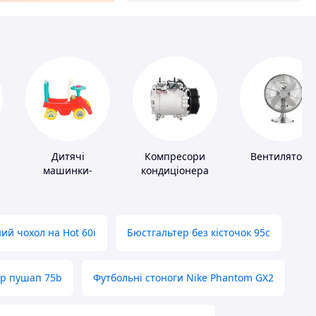
Дитячі
Компресори
Вентилятори
машинки-
кондиціонера
каталки
ий чохол на Hot 60i
Бюстгальтер без кісточок 95с
ер пушап 75b
Футбольні стоноги Nike Phantom GX2