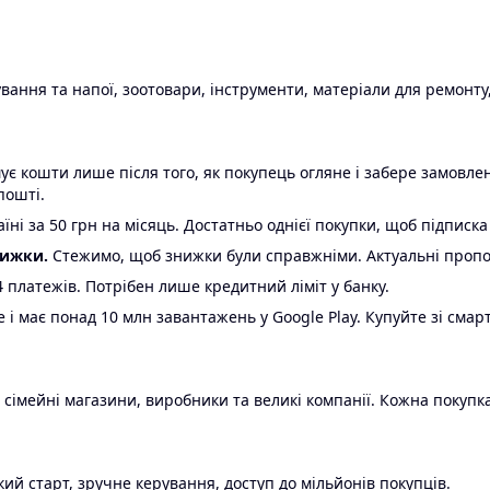
ання та напої, зоотовари, інструменти, матеріали для ремонту,
є кошти лише після того, як покупець огляне і забере замовл
пошті.
ні за 50 грн на місяць. Достатньо однієї покупки, щоб підписка
нижки.
Стежимо, щоб знижки були справжніми. Актуальні пропози
24 платежів. Потрібен лише кредитний ліміт у банку.
e і має понад 10 млн завантажень у Google Play. Купуйте зі смар
 сімейні магазини, виробники та великі компанії. Кожна покупка
ий старт, зручне керування, доступ до мільйонів покупців.