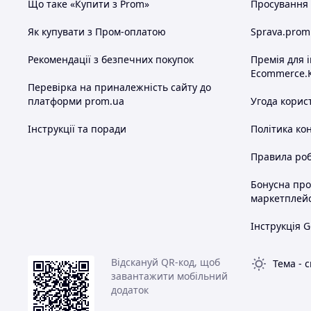
Що таке «Купити з Prom»
Просування в
Як купувати з Пром-оплатою
Sprava.prom
Рекомендації з безпечних покупок
Премія для 
Ecommerce.
Перевірка на приналежність сайту до
платформи prom.ua
Угода корис
Інструкції та поради
Політика ко
Правила роб
Бонусна пр
маркетплей
Інструкція G
Відскануй QR-код, щоб
Тема
-
с
завантажити мобільний
додаток