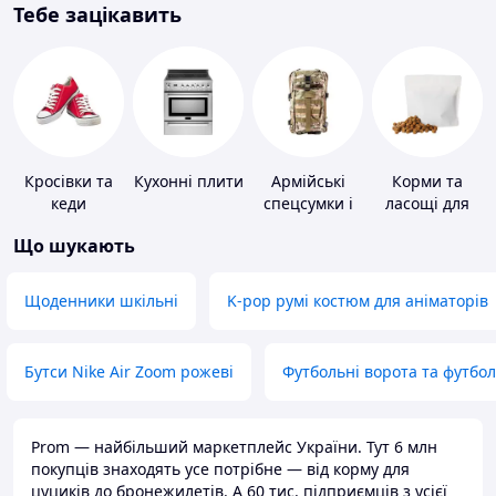
Тебе зацікавить
Кросівки та
Кухонні плити
Армійські
Корми та
кеди
спецсумки і
ласощі для
рюкзаки
домашніх
Що шукають
тварин і
птахів
Щоденники шкільні
K-pop румі костюм для аніматорів
Бутси Nike Air Zoom рожеві
Футбольні ворота та футбо
Prom — найбільший маркетплейс України. Тут 6 млн
покупців знаходять усе потрібне — від корму для
цуциків до бронежилетів. А 60 тис. підприємців з усієї