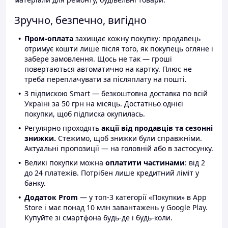
Зручно, безпечно, вигідно
Пром-оплата
захищає кожну покупку: продавець
отримує кошти лише після того, як покупець огляне і
забере замовлення. Щось не так — гроші
повертаються автоматично на картку. Плюс не
треба переплачувати за післяплату на пошті.
З підпискою Smart — безкоштовна доставка по всій
Україні за 50 грн на місяць. Достатньо однієї
покупки, щоб підписка окупилась.
Регулярно проходять
акції від продавців та сезонні
знижки.
Стежимо, щоб знижки були справжніми.
Актуальні пропозиції — на головній або в застосунку.
Великі покупки можна
оплатити частинами
: від 2
до 24 платежів. Потрібен лише кредитний ліміт у
банку.
Додаток Prom
— у топ-3 категорії «Покупки» в App
Store і має понад 10 млн завантажень у Google Play.
Купуйте зі смартфона будь-де і будь-коли.