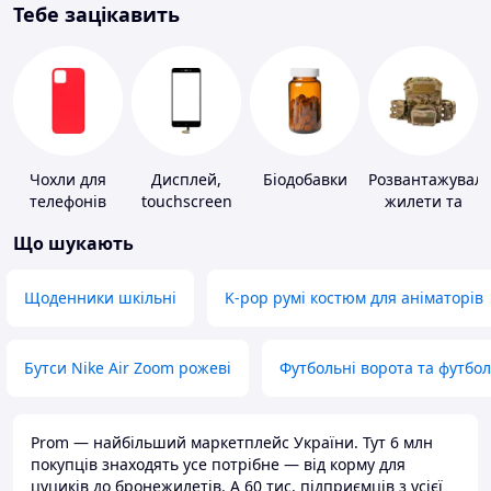
Тебе зацікавить
Чохли для
Дисплей,
Біодобавки
Розвантажуваль
телефонів
touchscreen
жилети та
для телефонів
плитоноски
Що шукають
без плит
Щоденники шкільні
K-pop румі костюм для аніматорів
Бутси Nike Air Zoom рожеві
Футбольні ворота та футбо
Prom — найбільший маркетплейс України. Тут 6 млн
покупців знаходять усе потрібне — від корму для
цуциків до бронежилетів. А 60 тис. підприємців з усієї