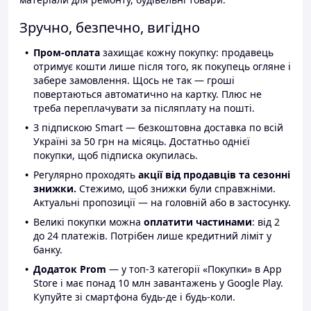
Зручно, безпечно, вигідно
Пром-оплата
захищає кожну покупку: продавець
отримує кошти лише після того, як покупець огляне і
забере замовлення. Щось не так — гроші
повертаються автоматично на картку. Плюс не
треба переплачувати за післяплату на пошті.
З підпискою Smart — безкоштовна доставка по всій
Україні за 50 грн на місяць. Достатньо однієї
покупки, щоб підписка окупилась.
Регулярно проходять
акції від продавців та сезонні
знижки.
Стежимо, щоб знижки були справжніми.
Актуальні пропозиції — на головній або в застосунку.
Великі покупки можна
оплатити частинами
: від 2
до 24 платежів. Потрібен лише кредитний ліміт у
банку.
Додаток Prom
— у топ-3 категорії «Покупки» в App
Store і має понад 10 млн завантажень у Google Play.
Купуйте зі смартфона будь-де і будь-коли.