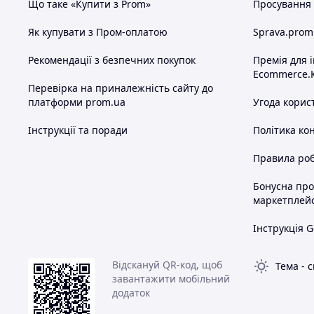
Що таке «Купити з Prom»
Просування в
Як купувати з Пром-оплатою
Sprava.prom
Рекомендації з безпечних покупок
Премія для 
Ecommerce.
Перевірка на приналежність сайту до
платформи prom.ua
Угода корис
Інструкції та поради
Політика ко
Правила роб
Бонусна пр
маркетплей
Інструкція G
Відскануй QR-код, щоб
Тема
-
с
завантажити мобільний
додаток