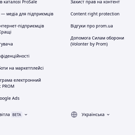
 каталозі ProSale
Захист прав на контент
 — медіа для підприємців
Content right protection
інтернет-підприємців
Відгуки про prom.ua
Кращі
Допомога Силам оборони
тувача
(Volonter by Prom)
нфіденційності
оти на маркетплейсі
ограма електронний
с PROM
oogle Ads
вітла
Українська
BETA