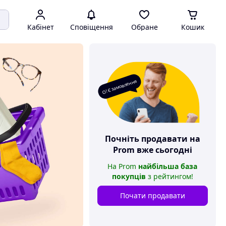
Кабінет
Сповіщення
Обране
Кошик
О! Є замовлення
Почніть продавати на
Prom
вже сьогодні
На
Prom
найбільша база
покупців
з рейтингом
!
Почати продавати