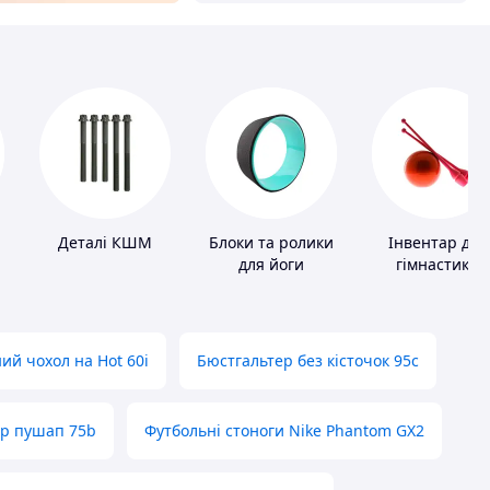
Деталі КШМ
Блоки та ролики
Інвентар для
для йоги
гімнастики
ий чохол на Hot 60i
Бюстгальтер без кісточок 95с
ер пушап 75b
Футбольні стоноги Nike Phantom GX2