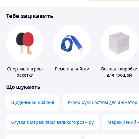
Матеріали для ремонту
Тебе зацікавить
Спорт і відпочинок
Спортивні ігрові
Ремені для йоги
Весільні коробки
ракетки
для грошей
Що шукають
Щоденники шкільні
K-pop румі костюм для аніматорі
Блузка з мереживом великого розміру
Мереживний ко