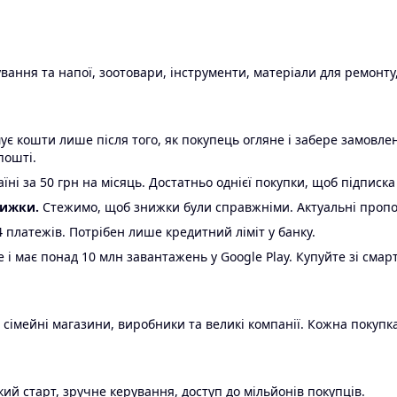
ання та напої, зоотовари, інструменти, матеріали для ремонту,
є кошти лише після того, як покупець огляне і забере замовл
пошті.
ні за 50 грн на місяць. Достатньо однієї покупки, щоб підписка
нижки.
Стежимо, щоб знижки були справжніми. Актуальні пропози
24 платежів. Потрібен лише кредитний ліміт у банку.
e і має понад 10 млн завантажень у Google Play. Купуйте зі смар
 сімейні магазини, виробники та великі компанії. Кожна покупка
ий старт, зручне керування, доступ до мільйонів покупців.