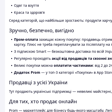
Одяг та взуття
Краса та здоров'я
Серед категорій, що найбільше зростають: продукти харчув
Зручно, безпечно, вигідно
Пром-оплата
захищає кожну покупку: продавець отриму
картку. Плюс не треба переплачувати за післяплату на 
З підпискою Smart — безкоштовна доставка по всій Украї
Регулярно проходять
акції від продавців та сезонні з
Великі покупки можна
оплатити частинами
: від 2 до 
Додаток Prom
— у топ-3 категорії «Покупки» в App Stor
Продавці з усієї України
Тут продають українські підприємці — невеликі майстерні,
Для тих, хто продає онлайн
Prom — маркетплейс для бізнесу будь-якого масштабу. Легк