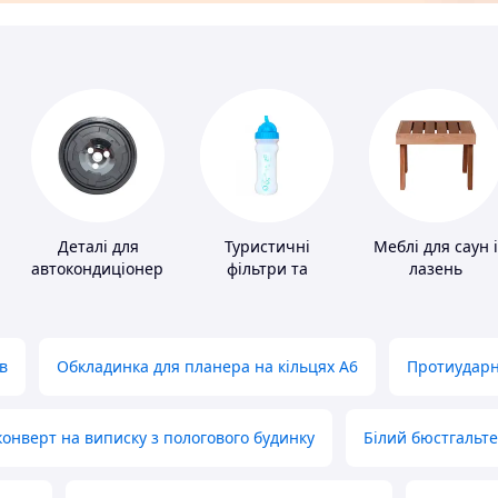
Деталі для
Туристичні
Меблі для саун і
автокондиціонерів
фільтри та
лазень
пігулки для
питної води
в
Обкладинка для планера на кільцях А6
Протиударн
нверт на виписку з пологового будинку
Білий бюстгальт