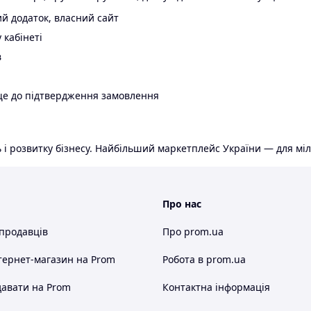
й додаток, власний сайт
 кабінеті
в
ще до підтвердження замовлення
 і розвитку бізнесу. Найбільший маркетплейс України — для міл
Про нас
 продавців
Про prom.ua
тернет-магазин
на Prom
Робота в prom.ua
авати на Prom
Контактна інформація