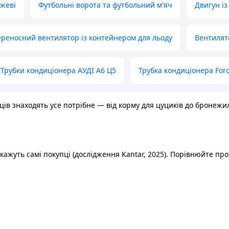
ожеві
Футбольні ворота та футбольний м'яч
Двигун із
реносний вентилятор із контейнером для льоду
Вентилят
Трубки кондиціонера АУДІ А6 Ц5
Трубка кондиціонера Ford
в знаходять усе потрібне — від корму для цуциків до бронежилет
ажуть самі покупці (дослідження Kantar, 2025). Порівнюйте пропо