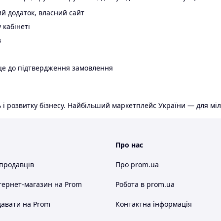
й додаток, власний сайт
 кабінеті
в
ще до підтвердження замовлення
 і розвитку бізнесу. Найбільший маркетплейс України — для міл
Про нас
 продавців
Про prom.ua
тернет-магазин
на Prom
Робота в prom.ua
авати на Prom
Контактна інформація