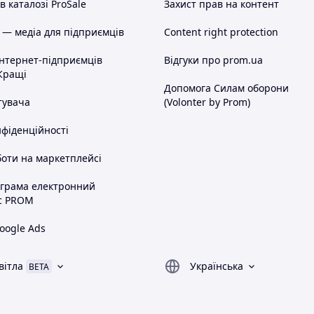
 каталозі ProSale
Захист прав на контент
 — медіа для підприємців
Content right protection
інтернет-підприємців
Відгуки про prom.ua
Кращі
Допомога Силам оборони
тувача
(Volonter by Prom)
нфіденційності
оти на маркетплейсі
ограма електронний
с PROM
oogle Ads
вітла
Українська
BETA