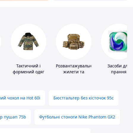
Тактичний і
Розвантажувальні
Засоби для
формений одяг
жилети та
прання
плитоноски без
плит
ий чохол на Hot 60i
Бюстгальтер без кісточок 95с
ер пушап 75b
Футбольні стоноги Nike Phantom GX2