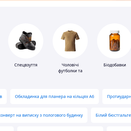
Спецвзуття
Чоловічі
Біодобавки
футболки та
майки
в
Обкладинка для планера на кільцях А6
Протиударн
нверт на виписку з пологового будинку
Білий бюстгальт