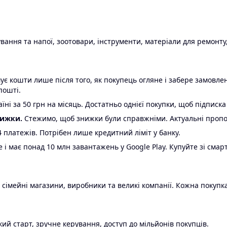
ання та напої, зоотовари, інструменти, матеріали для ремонту,
є кошти лише після того, як покупець огляне і забере замовл
пошті.
ні за 50 грн на місяць. Достатньо однієї покупки, щоб підписка
нижки.
Стежимо, щоб знижки були справжніми. Актуальні пропози
24 платежів. Потрібен лише кредитний ліміт у банку.
e і має понад 10 млн завантажень у Google Play. Купуйте зі смар
 сімейні магазини, виробники та великі компанії. Кожна покупка
ий старт, зручне керування, доступ до мільйонів покупців.