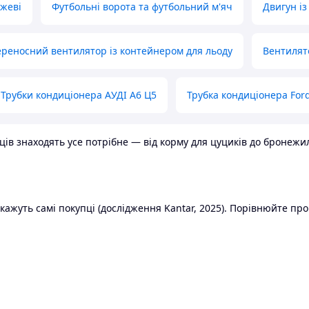
ожеві
Футбольні ворота та футбольний м'яч
Двигун із
реносний вентилятор із контейнером для льоду
Вентилят
Трубки кондиціонера АУДІ А6 Ц5
Трубка кондиціонера Ford
в знаходять усе потрібне — від корму для цуциків до бронежилет
ажуть самі покупці (дослідження Kantar, 2025). Порівнюйте пропо