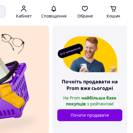
Кабінет
Сповіщення
Обране
Кошик
О! Є замовлення
Почніть продавати на
Prom
вже сьогодні
На
Prom
найбільша база
покупців
з рейтингом
!
Почати продавати