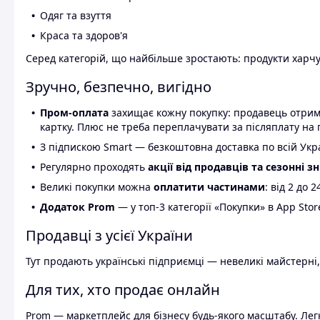
Одяг та взуття
Краса та здоров'я
Серед категорій, що найбільше зростають: продукти харчув
Зручно, безпечно, вигідно
Пром-оплата
захищає кожну покупку: продавець отриму
картку. Плюс не треба переплачувати за післяплату на 
З підпискою Smart — безкоштовна доставка по всій Украї
Регулярно проходять
акції від продавців та сезонні з
Великі покупки можна
оплатити частинами
: від 2 до 
Додаток Prom
— у топ-3 категорії «Покупки» в App Stor
Продавці з усієї України
Тут продають українські підприємці — невеликі майстерні,
Для тих, хто продає онлайн
Prom — маркетплейс для бізнесу будь-якого масштабу. Легк