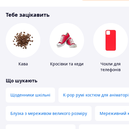
Матеріали для ремонту
Тебе зацікавить
Спорт і відпочинок
Кава
Кросівки та кеди
Чохли для
телефонів
Що шукають
Щоденники шкільні
K-pop румі костюм для аніматорі
Блузка з мереживом великого розміру
Мереживний ко