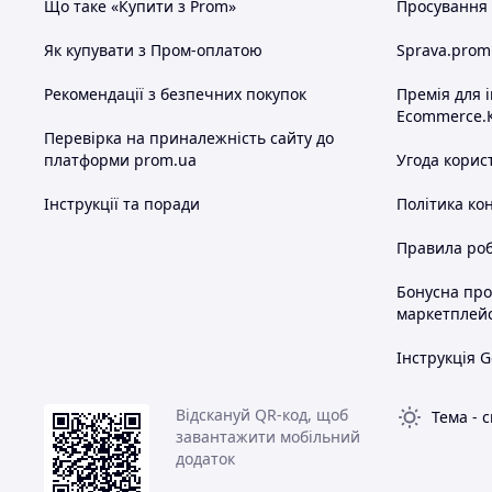
Що таке «Купити з Prom»
Просування в
Як купувати з Пром-оплатою
Sprava.prom
Рекомендації з безпечних покупок
Премія для 
Ecommerce.
Перевірка на приналежність сайту до
платформи prom.ua
Угода корис
Інструкції та поради
Політика ко
Правила роб
Бонусна пр
маркетплей
Інструкція G
Відскануй QR-код, щоб
Тема
-
с
завантажити мобільний
додаток