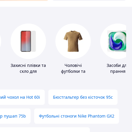
Захисні плівки та
Чоловічі
Засоби для
скло для
футболки та
прання
портативних
майки
пристроїв
ий чохол на Hot 60i
Бюстгальтер без кісточок 95с
ер пушап 75b
Футбольні стоноги Nike Phantom GX2