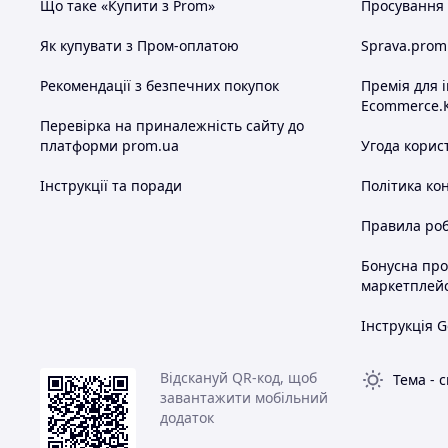
Що таке «Купити з Prom»
Просування в
Як купувати з Пром-оплатою
Sprava.prom
Рекомендації з безпечних покупок
Премія для 
Ecommerce.
Перевірка на приналежність сайту до
платформи prom.ua
Угода корис
Інструкції та поради
Політика ко
Правила роб
Бонусна пр
маркетплей
Інструкція G
Відскануй QR-код, щоб
Тема
-
с
завантажити мобільний
додаток