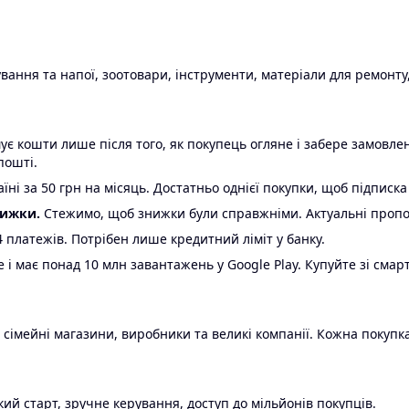
ання та напої, зоотовари, інструменти, матеріали для ремонту,
є кошти лише після того, як покупець огляне і забере замовл
пошті.
ні за 50 грн на місяць. Достатньо однієї покупки, щоб підписка
нижки.
Стежимо, щоб знижки були справжніми. Актуальні пропози
24 платежів. Потрібен лише кредитний ліміт у банку.
e і має понад 10 млн завантажень у Google Play. Купуйте зі смар
 сімейні магазини, виробники та великі компанії. Кожна покупка
ий старт, зручне керування, доступ до мільйонів покупців.