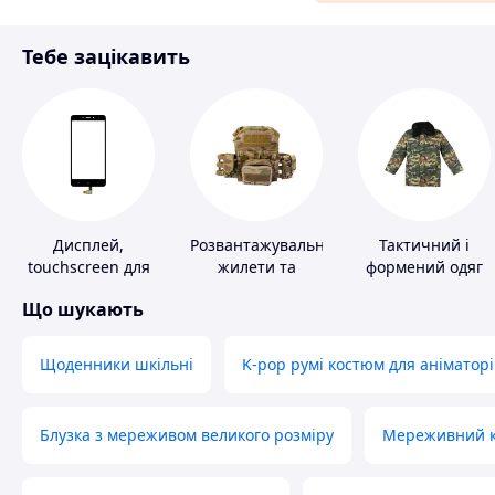
Матеріали для ремонту
Тебе зацікавить
Спорт і відпочинок
Дисплей,
Розвантажувальні
Тактичний і
touchscreen для
жилети та
формений одяг
телефонів
плитоноски без
Що шукають
плит
Щоденники шкільні
K-pop румі костюм для аніматорі
Блузка з мереживом великого розміру
Мереживний ко