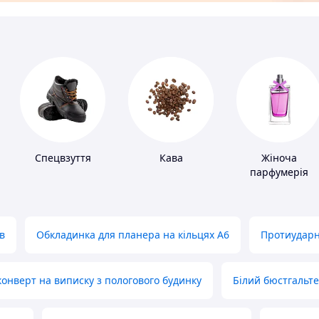
Спецвзуття
Кава
Жіноча
парфумерія
в
Обкладинка для планера на кільцях А6
Протиударн
нверт на виписку з пологового будинку
Білий бюстгальт