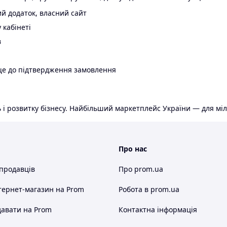
й додаток, власний сайт
 кабінеті
в
ще до підтвердження замовлення
 і розвитку бізнесу. Найбільший маркетплейс України — для міл
Про нас
 продавців
Про prom.ua
тернет-магазин
на Prom
Робота в prom.ua
авати на Prom
Контактна інформація