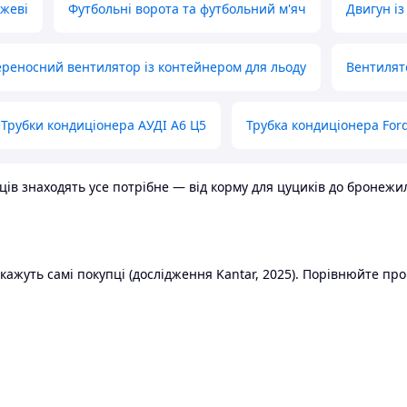
ожеві
Футбольні ворота та футбольний м'яч
Двигун із
реносний вентилятор із контейнером для льоду
Вентилят
Трубки кондиціонера АУДІ А6 Ц5
Трубка кондиціонера Ford
в знаходять усе потрібне — від корму для цуциків до бронежилет
ажуть самі покупці (дослідження Kantar, 2025). Порівнюйте пропо