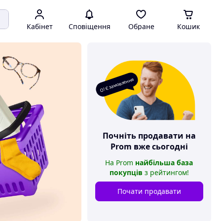
Кабінет
Сповіщення
Обране
Кошик
О! Є замовлення
Почніть продавати на
Prom
вже сьогодні
На
Prom
найбільша база
покупців
з рейтингом
!
Почати продавати