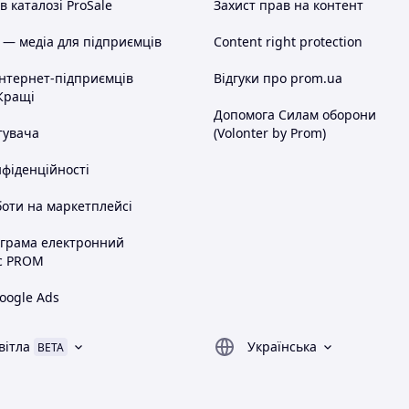
 каталозі ProSale
Захист прав на контент
 — медіа для підприємців
Content right protection
інтернет-підприємців
Відгуки про prom.ua
Кращі
Допомога Силам оборони
тувача
(Volonter by Prom)
нфіденційності
оти на маркетплейсі
ограма електронний
с PROM
oogle Ads
вітла
Українська
BETA