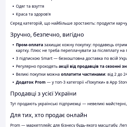
Одяг та взуття
Краса та здоров'я
Серед категорій, що найбільше зростають: продукти харчув
Зручно, безпечно, вигідно
Пром-оплата
захищає кожну покупку: продавець отриму
картку. Плюс не треба переплачувати за післяплату на 
З підпискою Smart — безкоштовна доставка по всій Украї
Регулярно проходять
акції від продавців та сезонні з
Великі покупки можна
оплатити частинами
: від 2 до 
Додаток Prom
— у топ-3 категорії «Покупки» в App Stor
Продавці з усієї України
Тут продають українські підприємці — невеликі майстерні,
Для тих, хто продає онлайн
Prom — маркетплейс для бізнесу будь-якого масштабу. Легк