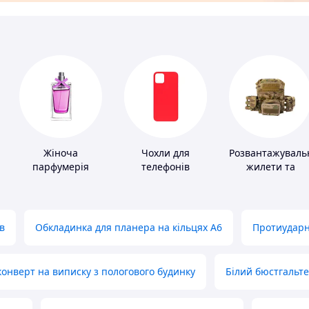
Жіноча
Чохли для
Розвантажуваль
парфумерія
телефонів
жилети та
плитоноски без
плит
в
Обкладинка для планера на кільцях А6
Протиударн
нверт на виписку з пологового будинку
Білий бюстгальт