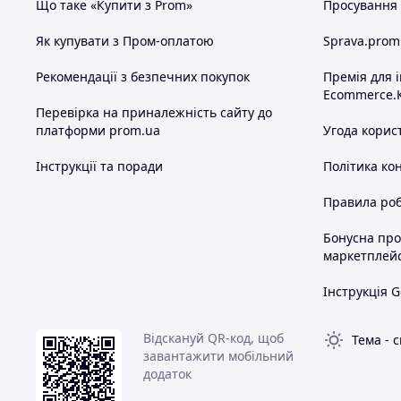
Що таке «Купити з Prom»
Просування в
Як купувати з Пром-оплатою
Sprava.prom
Рекомендації з безпечних покупок
Премія для 
Ecommerce.
Перевірка на приналежність сайту до
платформи prom.ua
Угода корис
Інструкції та поради
Політика ко
Правила роб
Бонусна пр
маркетплей
Інструкція G
Відскануй QR-код, щоб
Тема
-
с
завантажити мобільний
додаток