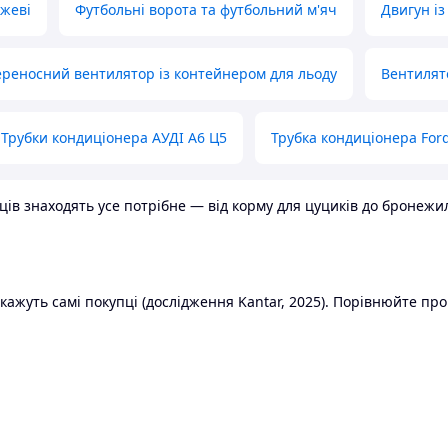
ожеві
Футбольні ворота та футбольний м'яч
Двигун із
реносний вентилятор із контейнером для льоду
Вентилят
Трубки кондиціонера АУДІ А6 Ц5
Трубка кондиціонера Ford
в знаходять усе потрібне — від корму для цуциків до бронежилет
ажуть самі покупці (дослідження Kantar, 2025). Порівнюйте пропо