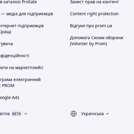
 каталозі ProSale
Захист прав на контент
 — медіа для підприємців
Content right protection
інтернет-підприємців
Відгуки про prom.ua
Кращі
Допомога Силам оборони
тувача
(Volonter by Prom)
нфіденційності
оти на маркетплейсі
ограма електронний
с PROM
oogle Ads
вітла
Українська
BETA