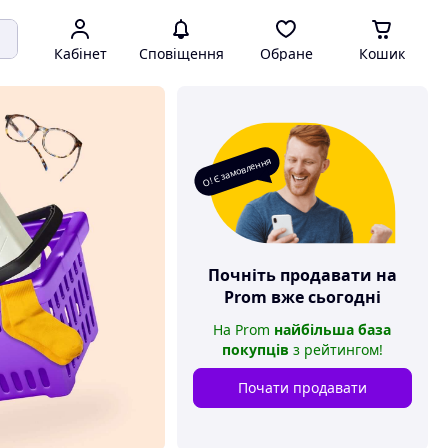
Кабінет
Сповіщення
Обране
Кошик
О! Є замовлення
Почніть продавати на
Prom
вже сьогодні
На
Prom
найбільша база
покупців
з рейтингом
!
Почати продавати