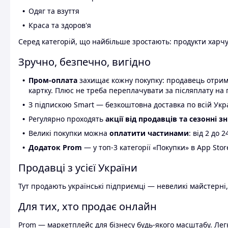
Одяг та взуття
Краса та здоров'я
Серед категорій, що найбільше зростають: продукти харчув
Зручно, безпечно, вигідно
Пром-оплата
захищає кожну покупку: продавець отриму
картку. Плюс не треба переплачувати за післяплату на 
З підпискою Smart — безкоштовна доставка по всій Украї
Регулярно проходять
акції від продавців та сезонні з
Великі покупки можна
оплатити частинами
: від 2 до 
Додаток Prom
— у топ-3 категорії «Покупки» в App Stor
Продавці з усієї України
Тут продають українські підприємці — невеликі майстерні,
Для тих, хто продає онлайн
Prom — маркетплейс для бізнесу будь-якого масштабу. Легк