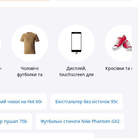
ні
Чоловічі
Дисплей,
Кросівки та ке
футболки та
touchscreen для
майки
телефонів
ий чохол на Hot 60i
Бюстгальтер без кісточок 95с
ер пушап 75b
Футбольні стоноги Nike Phantom GX2