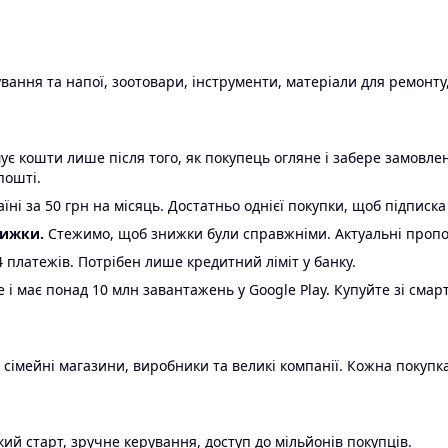
ання та напої, зоотовари, інструменти, матеріали для ремонту,
є кошти лише після того, як покупець огляне і забере замовл
пошті.
ні за 50 грн на місяць. Достатньо однієї покупки, щоб підписка
нижки.
Стежимо, щоб знижки були справжніми. Актуальні пропози
24 платежів. Потрібен лише кредитний ліміт у банку.
e і має понад 10 млн завантажень у Google Play. Купуйте зі смар
 сімейні магазини, виробники та великі компанії. Кожна покупка
ий старт, зручне керування, доступ до мільйонів покупців.