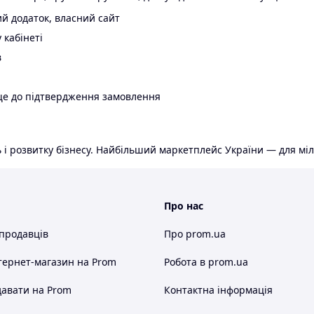
й додаток, власний сайт
 кабінеті
в
ще до підтвердження замовлення
 і розвитку бізнесу. Найбільший маркетплейс України — для міл
Про нас
 продавців
Про prom.ua
тернет-магазин
на Prom
Робота в prom.ua
авати на Prom
Контактна інформація