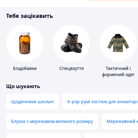
Матеріали для ремонту
Тебе зацікавить
Спорт і відпочинок
Біодобавки
Спецвзуття
Тактичний і
формений одяг
Що шукають
Щоденники шкільні
K-pop румі костюм для аніматорі
Блузка з мереживом великого розміру
Мереживний ко