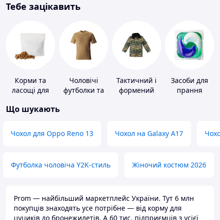
Тебе зацікавить
Корми та
Чоловічі
Тактичний і
Засоби для
ласощі для
футболки та
формений
прання
домашніх
майки
одяг
Що шукають
тварин і
птахів
Чохол для Oppo Reno 13
Чохол на Galaxy A17
Чохо
Футболка чоловіча Y2K-стиль
Жіночий костюм 2026
Prom — найбільший маркетплейс України. Тут 6 млн
покупців знаходять усе потрібне — від корму для
цуциків до бронежилетів. А 60 тис. підприємців з усієї