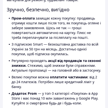
Зручно, безпечно, вигідно
Пром-оплата
захищає кожну покупку: продавець
отримує кошти лише після того, як покупець огляне і
забере замовлення. Щось не так — гроші
повертаються автоматично на картку. Плюс не
треба переплачувати за післяплату на пошті.
З підпискою Smart — безкоштовна доставка по всій
Україні за 50 грн на місяць. Достатньо однієї
покупки, щоб підписка окупилась.
Регулярно проходять
акції від продавців та сезонні
знижки.
Стежимо, щоб знижки були справжніми.
Актуальні пропозиції — на головній або в застосунку.
Великі покупки можна
оплатити частинами
: від 2
до 24 платежів. Потрібен лише кредитний ліміт у
банку.
Додаток Prom
— у топ-3 категорії «Покупки» в App
Store і має понад 10 млн завантажень у Google Play.
Купуйте зі смартфона будь-де і будь-коли.