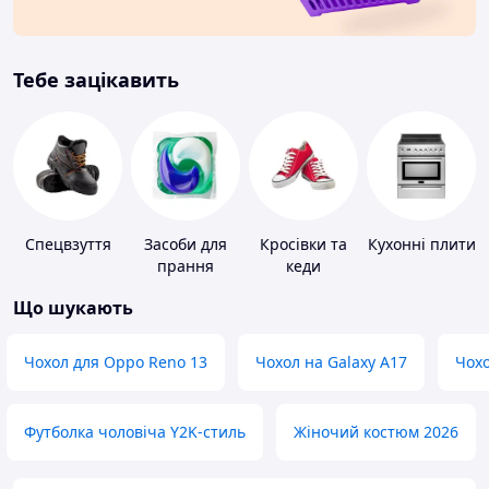
Тебе зацікавить
Спецвзуття
Засоби для
Кросівки та
Кухонні плити
прання
кеди
Що шукають
Чохол для Oppo Reno 13
Чохол на Galaxy A17
Чохо
Футболка чоловіча Y2K-стиль
Жіночий костюм 2026