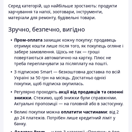
Серед категорій, що найбільше зростають: продукти
харчування та напої, зоотовари, інструменти,
матеріали для ремонту, будівельні товари.
Зручно, безпечно, вигідно
Пром-оплата
захищає кожну покупку: продавець
отримує кошти лише після того, як покупець огляне і
забере замовлення. Щось не так — гроші
повертаються автоматично на картку. Плюс не
треба переплачувати за післяплату на пошті.
З підпискою Smart — безкоштовна доставка по всій
Україні за 50 грн на місяць. Достатньо однієї
покупки, щоб підписка окупилась.
Регулярно проходять
акції від продавців та сезонні
знижки.
Стежимо, щоб знижки були справжніми.
Актуальні пропозиції — на головній або в застосунку.
Великі покупки можна
оплатити частинами
: від 2
до 24 платежів. Потрібен лише кредитний ліміт у
банку.
Додаток Prom
— у топ-3 категорії «Покупки» в App