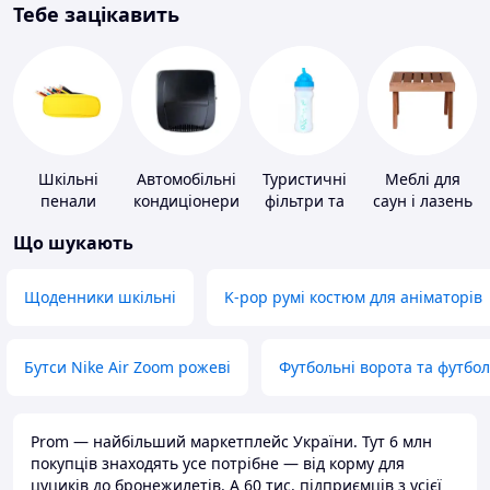
Тебе зацікавить
Шкільні
Автомобільні
Туристичні
Меблі для
пенали
кондиціонери
фільтри та
саун і лазень
пігулки для
Що шукають
питної води
Щоденники шкільні
K-pop румі костюм для аніматорів
Бутси Nike Air Zoom рожеві
Футбольні ворота та футбо
Prom — найбільший маркетплейс України. Тут 6 млн
покупців знаходять усе потрібне — від корму для
цуциків до бронежилетів. А 60 тис. підприємців з усієї