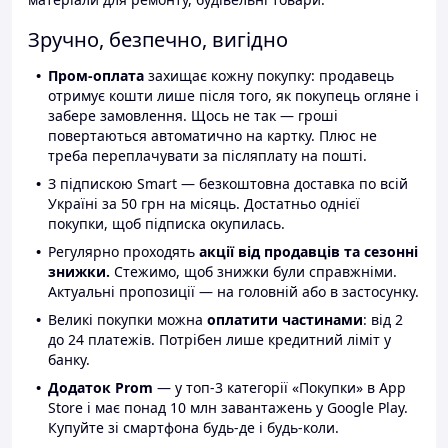
Зручно, безпечно, вигідно
Пром-оплата
захищає кожну покупку: продавець
отримує кошти лише після того, як покупець огляне і
забере замовлення. Щось не так — гроші
повертаються автоматично на картку. Плюс не
треба переплачувати за післяплату на пошті.
З підпискою Smart — безкоштовна доставка по всій
Україні за 50 грн на місяць. Достатньо однієї
покупки, щоб підписка окупилась.
Регулярно проходять
акції від продавців та сезонні
знижки.
Стежимо, щоб знижки були справжніми.
Актуальні пропозиції — на головній або в застосунку.
Великі покупки можна
оплатити частинами
: від 2
до 24 платежів. Потрібен лише кредитний ліміт у
банку.
Додаток Prom
— у топ-3 категорії «Покупки» в App
Store і має понад 10 млн завантажень у Google Play.
Купуйте зі смартфона будь-де і будь-коли.