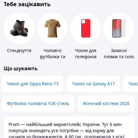
Тебе зацікавить
Спецвзуття
Чоловічі
Чохли для
Захисні
футболки та
телефонів
плівки та скло
майки
для
Що шукають
портативних
пристроїв
Чохол для Oppo Reno 13
Чохол на Galaxy A17
Чохо
Футболка чоловіча Y2K-стиль
Жіночий костюм 2026
Prom — найбільший маркетплейс України. Тут 6 млн
покупців знаходять усе потрібне — від корму для
цуциків до бронежилетів. А 60 тис. підприємців з усієї