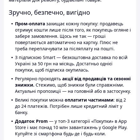
Зручно, безпечно, вигідно
Пром-оплата
захищає кожну покупку: продавець
отримує кошти лише після того, як покупець огляне і
забере замовлення. Щось не так — гроші
повертаються автоматично на картку. Плюс не
треба переплачувати за післяплату на пошті.
З підпискою Smart — безкоштовна доставка по всій
Україні за 50 грн на місяць. Достатньо однієї
покупки, щоб підписка окупилась.
Регулярно проходять
акції від продавців та сезонні
знижки.
Стежимо, щоб знижки були справжніми.
Актуальні пропозиції — на головній або в застосунку.
Великі покупки можна
оплатити частинами
: від 2
до 24 платежів. Потрібен лише кредитний ліміт у
банку.
Додаток Prom
— у топ-3 категорії «Покупки» в App
Store і має понад 10 млн завантажень у Google Play.
Купуйте зі смартфона будь-де і будь-коли.