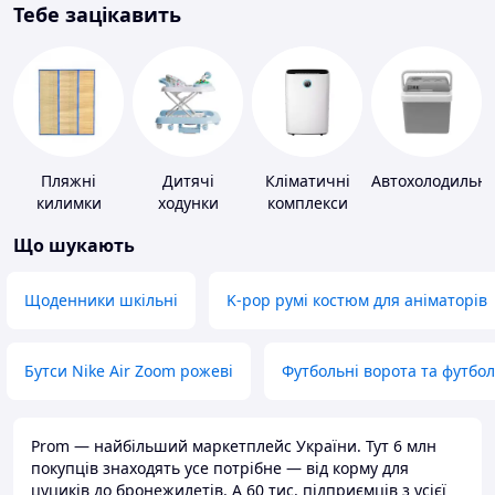
Тебе зацікавить
Пляжні
Дитячі
Кліматичні
Автохолодильн
килимки
ходунки
комплекси
Що шукають
Щоденники шкільні
K-pop румі костюм для аніматорів
Бутси Nike Air Zoom рожеві
Футбольні ворота та футбо
Prom — найбільший маркетплейс України. Тут 6 млн
покупців знаходять усе потрібне — від корму для
цуциків до бронежилетів. А 60 тис. підприємців з усієї