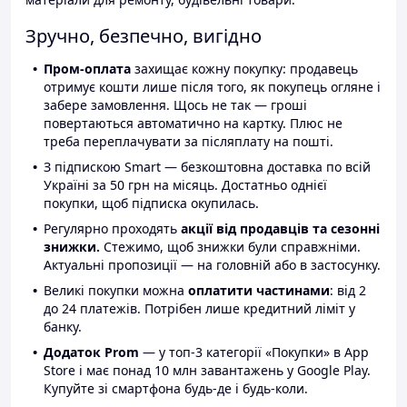
Зручно, безпечно, вигідно
Пром-оплата
захищає кожну покупку: продавець
отримує кошти лише після того, як покупець огляне і
забере замовлення. Щось не так — гроші
повертаються автоматично на картку. Плюс не
треба переплачувати за післяплату на пошті.
З підпискою Smart — безкоштовна доставка по всій
Україні за 50 грн на місяць. Достатньо однієї
покупки, щоб підписка окупилась.
Регулярно проходять
акції від продавців та сезонні
знижки.
Стежимо, щоб знижки були справжніми.
Актуальні пропозиції — на головній або в застосунку.
Великі покупки можна
оплатити частинами
: від 2
до 24 платежів. Потрібен лише кредитний ліміт у
банку.
Додаток Prom
— у топ-3 категорії «Покупки» в App
Store і має понад 10 млн завантажень у Google Play.
Купуйте зі смартфона будь-де і будь-коли.