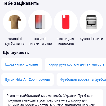
Тебе зацікавить
Чоловічі
Захисні
Чохли для
Кухонні плити
футболки та
плівки та скло
телефонів
майки
для
Що шукають
портативних
пристроїв
Щоденники шкільні
K-pop румі костюм для аніматорів
Бутси Nike Air Zoom рожеві
Футбольні ворота та футбо
Prom — найбільший маркетплейс України. Тут 6 млн
покупців знаходять усе потрібне — від корму для
цуциків до бронежилетів. А 60 тис. підприємців з усієї