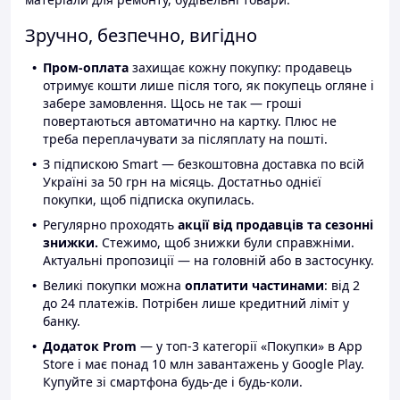
Зручно, безпечно, вигідно
Пром-оплата
захищає кожну покупку: продавець
отримує кошти лише після того, як покупець огляне і
забере замовлення. Щось не так — гроші
повертаються автоматично на картку. Плюс не
треба переплачувати за післяплату на пошті.
З підпискою Smart — безкоштовна доставка по всій
Україні за 50 грн на місяць. Достатньо однієї
покупки, щоб підписка окупилась.
Регулярно проходять
акції від продавців та сезонні
знижки.
Стежимо, щоб знижки були справжніми.
Актуальні пропозиції — на головній або в застосунку.
Великі покупки можна
оплатити частинами
: від 2
до 24 платежів. Потрібен лише кредитний ліміт у
банку.
Додаток Prom
— у топ-3 категорії «Покупки» в App
Store і має понад 10 млн завантажень у Google Play.
Купуйте зі смартфона будь-де і будь-коли.